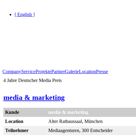
[ English ]
Company
Service
Projekte
Partner
Galerie
Location
Presse
4 Jahre Deutscher Media Preis
media & marketing
Kunde
media & marketing
Location
Alter Rathaussaal, München
Teilnehmer
Mediaagenturen, 300 Entscheider