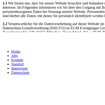
1.1
Wir freuen uns, dass Sie unsere Website besuchen und bedanken u
Interesse. Im Folgenden informieren wir Sie über den Umgang mit Ih
personenbezogenen Daten bei Nutzung unserer Website. Personenb
sind hierbei alle Daten, mit denen Sie persönlich identifiziert werden
1.2
Verantwortlicher für die Datenverarbeitung auf dieser Website im
Datenschutz-Grundverordnung (DSGVO) ist EGM Eventgruppe G
Rosenheimer Str. 139, 81671 München, Deutschland, Tel.: +49.89.7
Mail:
info@eventgruppe.com.
Der für die Verarbeitung von persone
Daten Verantwortliche ist diejenige natürliche oder juristische Person,
gemeinsam mit anderen über die Zwecke und Mittel der Verarbeitun
personenbezogenen Daten entscheidet.
Home
Jobs
2) Datenerfassung beim Besuch unserer W
Kontakt
Standort
Impressum
Bei der bloß informatorischen Nutzung unserer Website, also wenn Si
Datenschutz
registrieren oder uns anderweitig Informationen übermitteln, erheben
Daten, die Ihr Browser an unseren Server übermittelt (sog. „Server-
Sie unsere Website aufrufen, erheben wir die folgenden Daten, die fü
erforderlich sind, um Ihnen die Website anzuzeigen:
Unsere besuchte Website
Datum und Uhrzeit zum Zeitpunkt des Zugriffes
Menge der gesendeten Daten in Byte