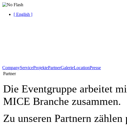
[ English ]
Company
Service
Projekte
Partner
Galerie
Location
Presse
Partner
Die Eventgruppe arbeitet m
MICE Branche zusammen.
Zu unseren Partnern zählen 