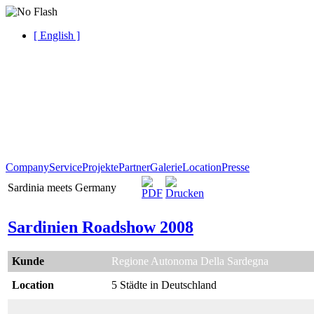
[ English ]
Company
Service
Projekte
Partner
Galerie
Location
Presse
Sardinia meets Germany
Sardinien Roadshow 2008
Kunde
Regione Autonoma Della Sardegna
Location
5 Städte in Deutschland